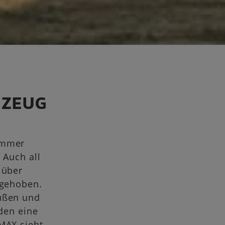
KZEUG
immer
 Auch all
 über
fgehoben.
außen und
den eine
MAX sieht