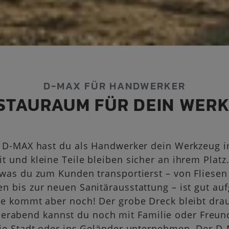
D-MAX FÜR HANDWERKER
 STAURAUM FÜR DEIN WER
 D-MAX hast du als Handwerker dein Werkzeug 
eit und kleine Teile bleiben sicher an ihrem Platz.
 was du zum Kunden transportierst – von Fliesen
en bis zur neuen Sanitärausstattung – ist gut au
e kommt aber noch! Der grobe Dreck bleibt dr
ierabend kannst du noch mit Familie oder Freun
die Stadt oder ins Geländer unternehmen. Der D-