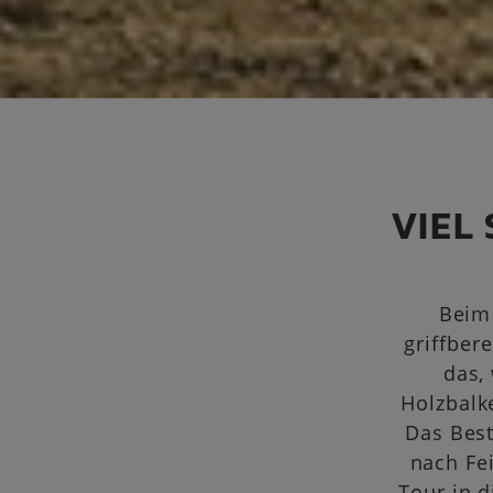
VIEL
Beim
griffber
das,
Holzbalk
Das Best
nach Fe
Tour in 